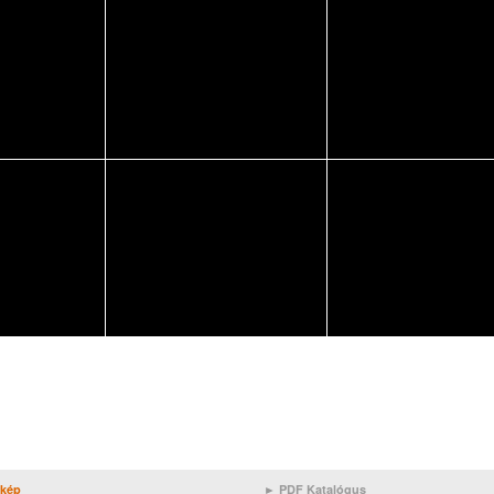
rkép
► PDF Katalógus