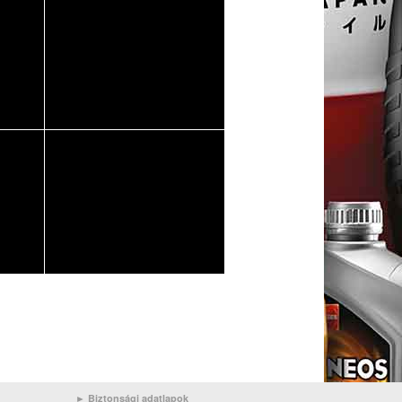
► Biztonsági adatlapok