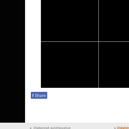
f
Share
► Olajkereső autótípushoz
►
Oldalté