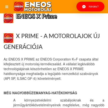
Kérdés?
ENEOS X Prime
X PRIME - A MOTOROLAJOK ÚJ
GENERÁCIÓJA
Az ENEOS X PRIME az ENEOS Corporation K+F csapata által
kifejlesztett új motorolaj-termékcsalád. A vállalat legkiválóbb
technológiájának köszönhetően az ENEOS X PRIME
hatékonysága meghaladja a legújabb nemzetközi szabványok
(API SP, ILSAC GF-6) követelményeit.
MÉG NAGYOBBÜZEMANYAG-HATÉKONYSÁG
A környezetvédelmi szabályoknak és a
járműgyártókkövetelményeinek megfelelve, még nagyobb