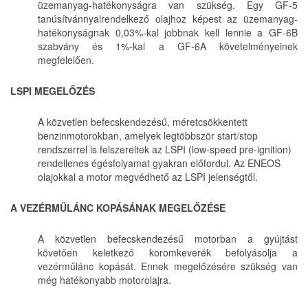
üzemanyag-hatékonyságra van szükség. Egy GF-5
tanúsítvánnyalrendelkező olajhoz képest az üzemanyag-
hatékonyságnak 0,03%-kal jobbnak kell lennie a GF-6B
szabvány és 1%-kal a GF-6A követelményeinek
megfelelően.
LSPI MEGELŐZÉS
A közvetlen befecskendezésű, méretcsökkentett
benzinmotorokban, amelyek legtöbbször start/stop
rendszerrel is felszereltek az LSPI (low-speed pre-ignition)
rendellenes égésfolyamat gyakran előfordul. Az ENEOS
olajokkal a motor megvédhető az LSPI jelenségtől.
A VEZÉRMŰLÁNC KOPÁSÁNAK MEGELŐZÉSE
A közvetlen befecskendezésű motorban a gyújtást
követően keletkező koromkeverék befolyásolja a
vezérműlánc kopását. Ennek megelőzésére szükség van
még hatékonyabb motorolajra.