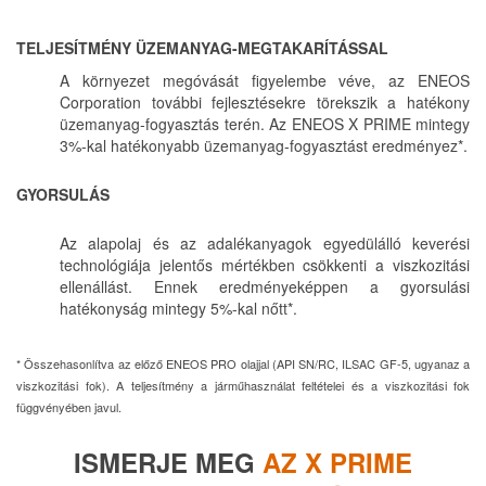
TELJESÍTMÉNY ÜZEMANYAG-MEGTAKARÍTÁSSAL
A környezet megóvását figyelembe véve, az ENEOS
Corporation további fejlesztésekre törekszik a hatékony
üzemanyag-fogyasztás terén. Az ENEOS X PRIME mintegy
3%-kal hatékonyabb üzemanyag-fogyasztást eredményez*.
GYORSULÁS
Az alapolaj és az adalékanyagok egyedülálló keverési
technológiája jelentős mértékben csökkenti a viszkozitási
ellenállást. Ennek eredményeképpen a gyorsulási
hatékonyság mintegy 5%-kal nőtt*.
* Összehasonlítva az előző ENEOS PRO olajjal (API SN/RC, ILSAC GF-5, ugyanaz a
viszkozitási fok). A teljesítmény a járműhasználat feltételei és a viszkozitási fok
függvényében javul.
ISMERJE MEG
AZ X PRIME