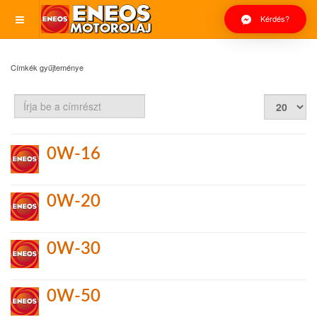
Kérdés?
Címkék gyűjteménye
Írja
Tételek
be
#
a
címrészt
0W-16
0W-20
0W-30
0W-50