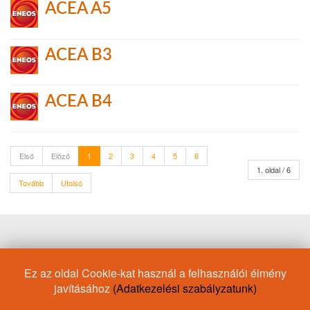
ACEA A5
ACEA B3
ACEA B4
Első
Előző
1
2
3
4
5
6
1. oldal / 6
Tovább
Utolsó
Motorkerékpár olaj
5W-30
Fékfolyadék
Ez az oldal Cookie-kat használ a felhasználói élmény
Motorolaj/Alfa Romeo
API SM
API GL-5
API SP
Volvo
javításához
(Adatkezelési szabályzatunk)
Motorolaj/Land Rover
ACEA C2
Auto
Motorolaj/Opel