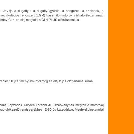
rt. Javítja a dugattyú, a dugattyúgyűrűk, a hengerek, a szelepek, a
 recirkulációs rendszert (EGR) használó motorok várható élettartamát,
ány CI-4-es olaj megfelel a CI-4 PLUS előírásainak is.
leti teljesítményt követel meg az olaj teljes élettartama során.
kódás képződés. Minden korábbi API szabványnak megfelelő motorolaj
ó utókezelő rendszerekhez, E-85-ös kategóriáig. Megfelel bioetanollal