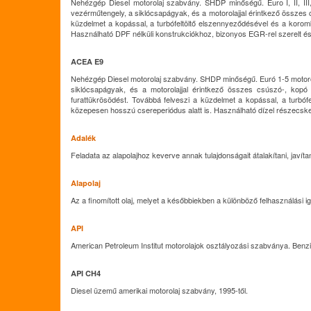
Nehézgép Diesel motorolaj szabvány. SHDP minőségű. Euro I, II, III
vezérműtengely, a siklócsapágyak, és a motorolajjal érintkező összes 
küzdelmet a kopással, a turbófeltöltő elszennyeződésével és a koro
Használható DPF nélküli konstrukciókhoz, bizonyos EGR-rel szerelt é
ACEA E9
Nehézgép Diesel motorolaj szabvány. SHDP minőségű. Euró 1-5 motorok
siklócsapágyak, és a motorolajjal érintkező összes csúszó-, kopó
furattükrösödést. Továbbá felveszi a küzdelmet a kopással, a turb
közepesen hosszú csereperiódus alatt is. Használható dízel részecskes
Adalék
Feladata az alapolajhoz keverve annak tulajdonságait átalakítani, javítan
Alapolaj
Az a finomított olaj, melyet a későbbiekben a különböző felhasználási
API
American Petroleum Institut motorolajok osztályozási szabványa. Be
API CH4
Diesel üzemű amerikai motorolaj szabvány, 1995-től.