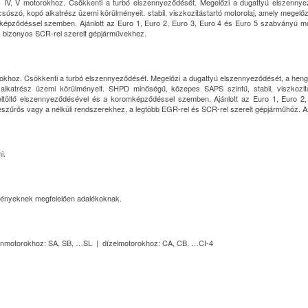
, IV, V motorokhoz. Csökkenti a turbó elszennyeződését. Megelőzi a dugattyú elszennyező
csúszó, kopó alkatrész üzemi körülményeit. stabil, viszkozitástartó motorolaj, amely megelő
mképződéssel szemben. Ajánlott az Euro 1, Euro 2, Euro 3, Euro 4 és Euro 5 szabványú mo
s bizonyos SCR-rel szerelt gépjárművekhez.
hoz. Csökkenti a turbó elszennyeződését. Megelőzi a dugattyú elszennyeződését, a henger f
 alkatrész üzemi körülményeit. SHPD minőségű, közepes SAPS szintű, stabil, viszkozi
ófeltöltő elszennyeződésével és a koromképződéssel szemben. Ajánlott az Euro 1, Euro 
zűrős vagy a nélküli rendszerekhez, a legtöbb EGR-rel és SCR-rel szerelt gépjárműhöz. Az 
i.
 igényeknek megfelelően adalékoknak.
nzinmotorokhoz: SA, SB, …SL | dízelmotorokhoz: CA, CB, …CI-4