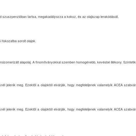
id szuszpenzióban tartsa, megakadályozza a koksz, és az olajiszap lerakódását.
 fokozatba sorolt olajok.
droizomerizált alapolaj. A finomítványokkal szemben homogénebb, kevésbé illékony. Szintetik
knél jelenik meg. Ezektől a olajoktól elvárják, hogy megfeleljenek valamelyik ACEA sza
knél jelenik meg. Ezektől a olajoktól elvárják, hogy megfeleljenek valamelyik ACEA sza