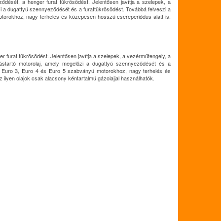
dését, a henger furat tükrösödést. Jelentősen javítja a szelepek, a
zi a dugattyú szennyeződését és a furattükrösödést. Továbbá felveszi a
torokhoz, nagy terhelés és közepesen hosszú csereperiódus alatt is.
urat tükrösödést. Jelentősen javítja a szelepek, a vezérműtengely, a
tástartó motorolaj, amely megelőzi a dugattyú szennyeződését és a
2, Euro 3, Euro 4 és Euro 5 szabványú motorokhoz, nagy terhelés és
ilyen olajok csak alacsony kéntartalmú gázolajjal használhatók.