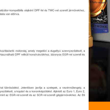
talizátor-kompatibilis olajként DPF-fel és TWC-vel szerelt járművekhez,
ata van előírva.
ozitástartó motorolaj, amely megelőzi a dugattyú szennyeződését, a
 Használható DPF nélküli konstrukciókhoz, bizonyos EGR-rel szerelt és
 tükrösödést. Jelentősen javítja a szelepek, a vezérműtengely, a
nnyeződését, a kopást és a koromképződést. Ajánlott az Euro 1, Euro 2,
amint az EGR-rel szerelt és az SCR-rel szerelt gépjárművekhez. Az E6
.