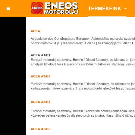
TERMÉKEINK
ACEA
Associaton des Constructeurs Europeen Automobiles motorolaj szabv
benzinmotorok: A jel | dízelmotorok: B jelzés | haszongépjármű dízel: E 
ACEA A1/B1
Európai motorolaj szabvány. Benzin / Diesel Személy, és kishaszon j
amelyek lehetővé teszik alacsony súrlódásmutatójú és alacsony viszkoz
ACEA A3/B3
Európai motorolaj szabvány. Benzin / Diesel. Személy, és kishaszon járm
kishaszon-járművek számára. Ha a motorgyártó lehetővé teszi, haszná
ACEA A3/B4
Európai motorolaj szabvány. Benzin / közvetlen befecskendezésű Diesel.
közvetlen befecskendezős dízelmotorok számára. Használható ott is, 
ACEA A5/B5