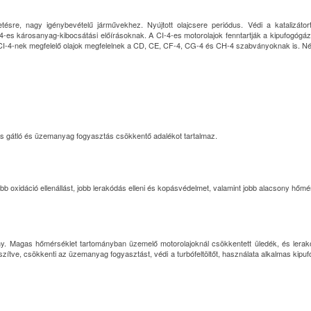
tésre, nagy igénybevételű járművekhez. Nyújtott olajcsere periódus. Védi a
katalizáto
-es károsanyag-kibocsátási előírásoknak. A CI-4-es motorolajok fenntartják a kipufogógáz
 CI-4-nek megfelelő olajok megfelelnek a CD, CE, CF-4, CG-4 és CH-4 szabványoknak is. Néh
és gátló és üzemanyag fogyasztás csökkentő adalékot tartalmaz.
xidáció ellenállást, jobb lerakódás elleni és kopásvédelmet, valamint jobb alacsony hőmérsék
ny. Magas hőmérséklet tartományban üzemelő motorolajoknál csökkentett üledék, és lera
, csökkenti az üzemanyag fogyasztást, védi a turbófeltöltőt, használata alkalmas kipufog