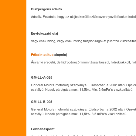
Diszpergens adalék
Adalék. Feladata, hogy az olajba kerülő szilárdszennyeződéseket kollo
Egyfokozatú olaj
Vagy csak hideg, vagy csak meleg tulajdonságokat jellemző viszkozitási
Félszintetikus
alapolaj
Ásványi eredetű, de hidrogénező finomítással készül, hidrokrakkolt, hi
GM-LL-A-025
General Motors motorolaj szabványa. Elsősorban a 2002 utáni Opele
osztályú. Noack párolgása max. 11,5t%. Min. 2,9mPa*s viszkozitású.
GM-LL-B-025
General Motors motorolaj szabványa. Elsősorban a 2002 utáni Opele
osztályú. Noack párolgása max. 11,5t%. 3,5 mPa*s viszkozitású.
Lobbanáspont