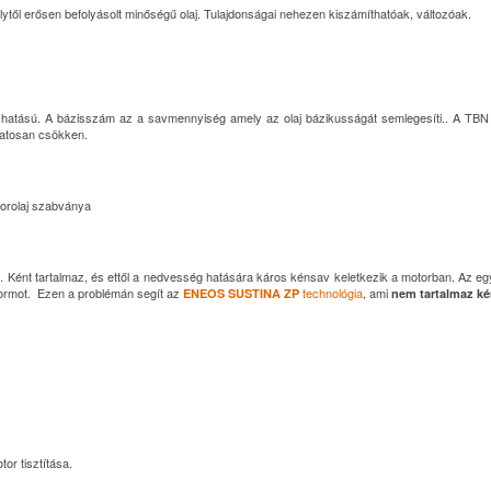
elytől erősen befolyásolt minőségű olaj. Tulajdonságai nehezen kiszámíthatóak, változóak.
hatású. A bázisszám az a savmennyiség amely az olaj bázikusságát semlegesíti.. A TBN m
matosan csökken.
orolaj szabványa
k. Ként tartalmaz, és ettől a nedvesség hatására káros kénsav keletkezik a motorban. Az egy
kormot. Ezen a problémán segít az
technológia
, ami
ENEOS SUSTINA ZP
nem tartalmaz ké
r tisztítása.