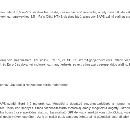
k, stabil, 3,5 mPa*s viszkozitás. Stabil, viszkozitástartó motorolaj, amely használható ka
ekhez, amelyekhez 3,5 mPa*s fölötti HTHS viszkozitású, alacsony SAPS szintű olaj használ
okhoz. használható DPF nélkül EGR-el, és SCR-el szerelt gépjárművekhez. Stabil, viszk
 4 és Euro 5 szabványú motorokhoz, nagy terhelés és extra hosszú csereperiódus alatt is.
okhoz. Javasolt a részecskeszűrős motorokhoz.
 szintű. Euró 1-5 motorokhoz. Megelőzi a dugattyú elszennyeződését, a henger furat
rés üzemi körülményeit. Stabil, viszkozitástartó motorolaj, amely megelőzi a dugattyú sze
ra hosszú csereperiódus alatt is. Használható DPF-fel vagy anélküli konstrukciókhoz, val
lt gépjárművek esetében. Az ilyen olajok csak alacsony kéntartalmú gázolajjal használhatók