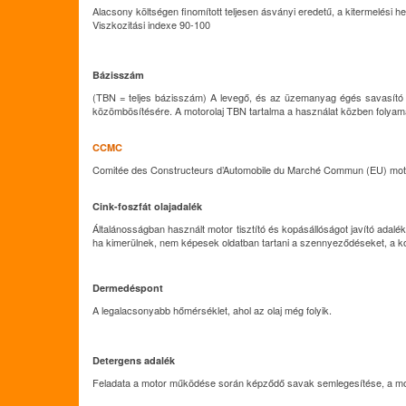
Alacsony költségen finomított teljesen ásványi eredetű, a kitermelési h
Viszkozitási indexe 90-100
Bázisszám
(TBN = teljes bázisszám) A levegő, és az üzemanyag égés savasító 
közömbösítésére. A motorolaj TBN tartalma a használat közben folya
CCMC
Comitée des Constructeurs d’Automobile du Marché Commun (EU) mot
Cink-foszfát olajadalék
Általánosságban használt motor tisztító és kopásállóságot javító adalé
ha kimerülnek, nem képesek oldatban tartani a szennyeződéseket, a 
Dermedéspont
A legalacsonyabb hőmérséklet, ahol az olaj még folyik.
Detergens adalék
Feladata a motor működése során képződő savak semlegesítése, a moto