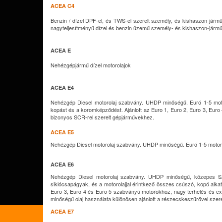
ACEA C4
Benzin / dízel DPF-el, és TWS-el szerelt személy, és kishaszon járműve
nagyteljesítményű dízel és benzin üzemű személy- és kishaszon-járműv
ACEA E
Nehézgépjármű dízel motorolajok
ACEA E4
Nehézgép Diesel motorolaj szabvány. UHDP minőségű. Euró 1-5 motor
kopást és a koromképződést. Ajánlott az Euro 1, Euro 2, Euro 3, Euro
bizonyos SCR-rel szerelt gépjárművekhez.
ACEA E5
Nehézgép Diesel motorolaj szabvány. UHDP minőségű. Euró 1-5 motor
ACEA E6
Nehézgép Diesel motorolaj szabvány. UHDP minőségű, közepes SAPS
siklócsapágyak, és a motorolajjal érintkező összes csúszó, kopó alkat
Euro 3, Euro 4 és Euro 5 szabványú motorokhoz, nagy terhelés és ext
minőségű olaj használata különösen ajánlott a részecskeszűrővel szere
ACEA E7