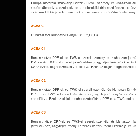
Európai motorolaj szabvány. Benzin / Diesel. személy, és kishaszon járm
vezérműtengely, a szelepek, és a motorolajjal érintkező összes csúszó
számára lett kifejlesztve, amelyekhez az alacsony súrlódású, alacsony
ACEA C
C: katalizátor kompatibilis olajok C1,C2,C3,C4
ACEA C1
Benzin / dízel DPF-el, és TWS-el szerelt személy, és kishaszon járműve
DPF-fel és TWC-vel szerelt járművekhez, nagyteljesítményű dízel és
SAPS szintű olaj használata van előírva. Ezek az olajok meghosszabb
ACEA C2
Benzin / dízel DPF-el, és TWS-el szerelt személy, és kishaszn járművek
DPF-fel és TWC-vel szerelt járművekhez, nagyteljesítményű dízel és 
van előírva. Ezek az olajok meghosszabbítják a DPF és a TWC élettar
ACEA C3
Benzin / dízel DPF-el. és TWS-el szerelt személy, és kishaszon jármű
járművekhez, nagyteljesítményű dízel és benzin üzemű személy- és k