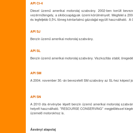
API CI-4
Diesel üzemű amerikai motorolaj szabvány. 2002-ben került beveze
vezérműtengely, a siklócsapágyak üzemi körülményeit. Megfelel a 2004
és legfeljebb 0,5% tömeg kéntartalmú gázolajjal együtt használható. A
API SJ
Benzin üzemű amerikai motorolaj szabvány.
API SL
Benzin üzemű amerikai motorolaj szabvány. Viszkozitás stabil, öreged
API SM
A 2004. november 30.-án bevezetett SM szabvány az SL-hez képest jobb o
API SN
A 2010 óta érvénybe lépett benzin üzemű amerikai motorolaj szabvá
helyett használható. "RESOURSE CONSERVING" megjelöléssel kiegészítve
üzemelő motorokhoz is.
Ásványi alapolaj