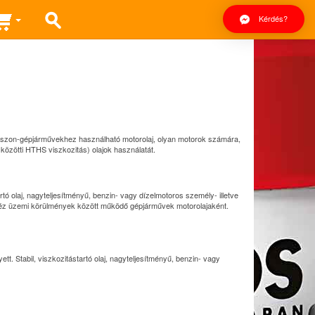
Kérdés?
shaszon-gépjárművekhez használható motorolaj, olyan motorok számára,
közötti HTHS viszkozitás) olajok használatát.
tó olaj, nagyteljesítményű, benzin- vagy dízelmotoros személy- illetve
ehéz üzemi körülmények között működő gépjárművek motorolajaként.
t. Stabil, viszkozitástartó olaj, nagyteljesítményű, benzin- vagy