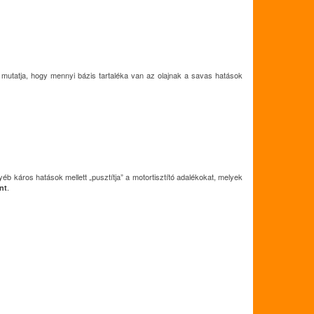
utatja, hogy mennyi bázis tartaléka van az olajnak a savas hatások
éb káros hatások mellett „pusztítja” a motortisztító adalékokat, melyek
.
nt