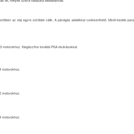
ak fel, melyek szikra hatására belobbannak.
tében az olaj egyre sűrűbbé válik. A párolgás adalékkal csökkenthető. Minél kisebb param
3 motorokhoz. Kiegészítve további PSA elvárásokkal.
4 motorokhoz.
2 motorokhoz.
4 motorokhoz.