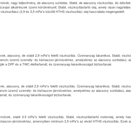
űvek, nagy teljesítmény, de alacsony súrlódás. Stabil, de alacsony viszkozitás. Az előzőek 
,kopó alkatrészek üzemi körülményeit. Stabil, viszkozitástartó olaj, amely olyan nagytelj
 viszkozitású (2,9 és 3,5 mPa*s közötti HTHS viszkozitás) olaj használata megengedett.
k, alacsony, de stabil 2,9 mPa*s feletti viszkozitás. Üzemanyag takarékos. Stabil, viszkozi
 benzin üzemű személy- és kishaszon-járművekhez, amelyekhez az alacsony súrlódású, ala
ítják a DPF és a TWC élettartamát, és üzemanyag-takarékosságot biztosítanak.
, alacsony, de stabil 2,9 mPa*s feletti viszkozitás. Üzemanyag takarékos. Stabil, viszkozi
benzin üzemű személy- és kishaszon-járművekhez, amelyekhez az alacsony súrlódású, alacso
tamát, és üzemanyag-takarékosságot biztosítanak.
vek, stabil 3.5 mPa*s feletti viszkozitás. Stabil, viszkozitástartó motorolaj, amely has
ishaszon-járművekhez, amennyiben minimum 3,5 mPa*s az elvárt HTHS viszkozitás. Ezek az