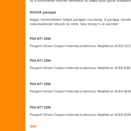
Az a hőmérséklet melynek elérésekor az olajból olyan gázok szabaduln
NOACK párolgás
Magas hőmérsékleten fellépő párolgási veszteség. A párolgás következ
reakcióedénybe helyezik és mérik, hány tömeg %-ot veszített /
PSA B71 2290
Peugeot-Citroen Csoport motorolaj szabványa. Megfelel az ACEA C2/C
PSA B71 2294
Peugeot-Citroen Csoport motorolaj szabványa. Megfelel az ACEA A3B/
PSA B71 2295
Peugeot-Citroen Csoport motorolaj szabványa. Megfelel az ACEA A2/B
PSA B71 2296
Peugeot-Citroen Csoport motorolaj szabványa. Megfelel az ACEA A3/B
SAE