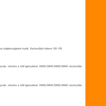
us tulajdonságokat mutat. Viszkozitási indexe 130-150.
bványnak, növelve a GM igényekkel. 0W30,0W40,5W30,5W40 viszkozitás
bványnak, növelve a GM igényekkel. 0W30,0W40,5W30,5W40 viszkozitás