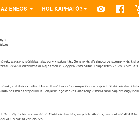
AZ ENEOS
HOL KAPHATÓ?
ánya.
jelzés
árművek, alacsony súrlódás, alacsony viszkozitás. Benzin- és dízelmotoros személy- és ki
itású (xW/20 viszkozitású olaj esetén 2.6, egyéb viszkozitású olaj esetén 2.9 és 3.5 mPa*s 
űvek, stabil viszkozitás. Használható hosszú csereperiódusú olajként. Stabil, viszkozitástar
lható hosszú csereperiódusú olajként, egész éves alacsony viszkozitású olajként vagy n
 Személy és kishaszon jármű. Stabil viszkozitás, nagy teljesítmény, használható A3/B3 helyet
ahol ACEA A3/B3 van előírva.