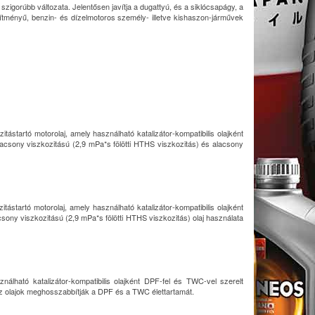
szigorúbb változata. Jelentősen javítja a dugattyú, és a siklócsapágy, a
esítményű, benzin- és dízelmotoros személy- illetve kishaszon-járművek
tástartó motorolaj, amely használható katalizátor-kompatibilis olajként
csony viszkozitású (2,9 mPa*s fölötti HTHS viszkozitás) és alacsony
tástartó motorolaj, amely használható katalizátor-kompatibilis olajként
ny viszkozitású (2,9 mPa*s fölötti HTHS viszkozitás) olaj használata
ználható katalizátor-kompatibilis olajként DPF-fel és TWC-vel szerelt
 olajok meghosszabbítják a DPF és a TWC élettartamát.