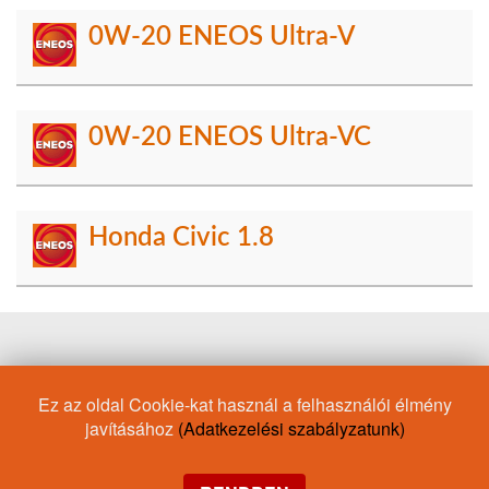
0W-20 ENEOS Ultra-V
0W-20 ENEOS Ultra-VC
Honda Civic 1.8
X Prime
Motorolaj/Honda
Sustina
Motorolaj/BMW
Ez az oldal Cookie-kat használ a felhasználói élmény
Offroad
Motorolaj/Audi
ACEA C5
Česká republika
javításához
(Adatkezelési szabályzatunk)
API SP
0W-50
Váltóolaj
ENEOS X
ILSAC GF-6
Drift
Motorolaj/Lexus
Motorkerékpár olaj
Motorolaj/Toyota