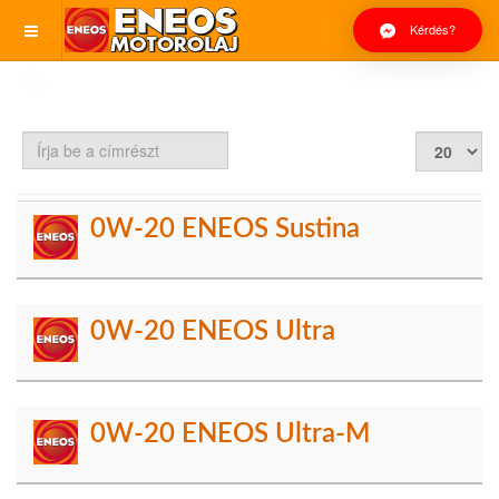
Kérdés?
Írja
Tételek
be
#
a
címrészt
0W-20 ENEOS Sustina
0W-20 ENEOS Ultra
0W-20 ENEOS Ultra-M