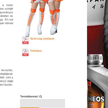
ti a motor
si szintjét
hagyományos
sékleten és
egy 5%-kal
apán Kémiai
Biztonsági adatlapok
Katalógus
terveztek,
lógiájának
ett, mint a
ényű olajjá
rt tisztán,
Termékkereső :