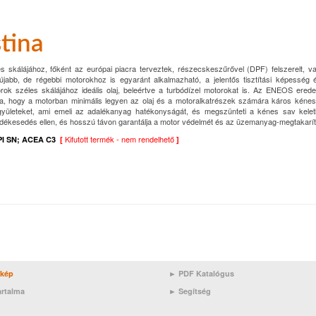
tina
es skálájához, főként az európai piacra terveztek, részecskeszűrővel (DPF) felszerelt, va
jabb, de régebbi motorokhoz is egyaránt alkalmazható, a jelentős tisztítási képesség
ok széles skálájához ideális olaj, beleértve a turbódízel motorokat is. Az ENEOS ere
lja, hogy a motorban minimális legyen az olaj és a motoralkatrészek számára káros kéne
együleteket, ami emeli az adalékanyag hatékonyságát, és megszünteti a kénes sav kele
dékesedés ellen, és hosszú távon garantálja a motor védelmét és az üzemanyag-megtakarít
Kifutott termék - nem rendelhető
PI SN; ACEA C3
[
]
rkép
► PDF Katalógus
artalma
►
Segítség