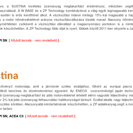
ezve, a SUSTINA kivételes üzemanyag megtakarítást eredményez, miközben segí
asználását. A W BASE és a ZP Technology kombinációval a világ egyik legmagasabb kené
l esetén is erős kenőfilmet alkot. A viszkozitási indexe mintegy 15%-kal magasabb a 
 hogy a motor hőmérsékletével arányos viszkozitásváltozása kisebb marad. Alacsony hőmér
agymértékben csökkenti a viszkozitási ellenállást a magasnyomású pontokon is a mint
k köszönhetően. A ZP Technology több díjat is nyert, többek között 2011-ben elnyerte a J
Kifutott termék - nem rendelhető
PI SN
[
]
tina
sítményű motorolaja, amit a járművek széles skálájához, főként az európai piacra 
nélküli benzines és dízelmotorokhoz egyaránt. Az ENEOS csúcsminőségű japán techno
zemanyag-megtakarítást és jobb motorvédelmet lehetett elérni nagyobb teljesítmény mell
%-kal jobb üzemanyag-felhasználási hatékonyságot biztosít. Ezáltal ideális nagy teljesítm
ók széles körében. Alacsonyabb kéntartalmának köszönhetően, a ZP adalékanyag segít a moto
 tartani.
Kifutott termék - nem rendelhető
PI SN;
ACEA C3
[
]