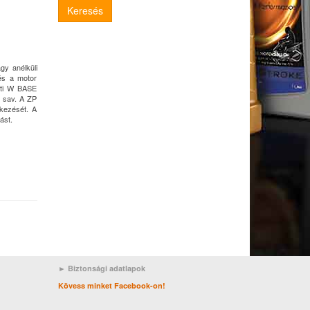
Keresés
gy anélküli
 és a motor
deti W BASE
s sav. A ZP
tkezését. A
ást.
► Biztonsági adatlapok
Kövess minket Facebook-on!