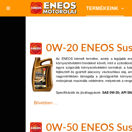
TERMÉKEINK
0W-20 ENEOS Sus
Az ENEOS kiemelt terméke, amely a legújabb ener
környezetvédelmi trendeket követi, mint a széndiox
egyre szigorúbb környezetvédelmi normákat, a tula
fejlesztett és gyártott alacsony viszkozitású olaj,
nagymértékben támogatja a járműgyártók környeze
motorjainak maximális védelmére, melyeknek a rengeteg
Specifikációk és jóváhagyások
:
SAE 0W-20; API S
Bővebben ...
0W-50 ENEOS Sus