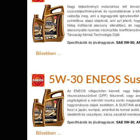
Nagy teljesítményű motorokhoz lett terv
csúcsteljesítményének és nyomatékának a kih
valósítja meg, ami a legnagyobb igénybevéte
szintetikus alapú olajoknál, ami azt jelenti,
hideg indításnál alacsony ellenállású, de n
alacsonyabb nyomás-viszkozitás koefficienséne
Társaság Kémiai Technológia Díját.
Specifikációk és jóváhagyások:
SAE 0W-50; A
Bővebben ...
5W-30 ENEOS Sus
Az ENEOS világszinten kiemelt, nagy telje
részecskeszűrővel (DPF) felszerelt, vagy a
segítségével a mérnöki munka során magasabb ü
hagyományos olajok esetében. A SUSTINA akár 2
teszi a japán, európai, amerikai és koreai aut
üledéktől és veszélyes, káros savaktól mentesen
Specifikációk és jóváhagyások
:
SAE 5W-30; A
Bővebben ...