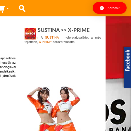
Kérdés?
SUSTINA >> X-PRIME
Figyelem! A
SUSTINA
motorolajcsaládot a még
fejlettebb,
X-PRIME
sorozat váltotta.
apcsolatos
érhessék az
hnológiával
endelkezik,
d járművek