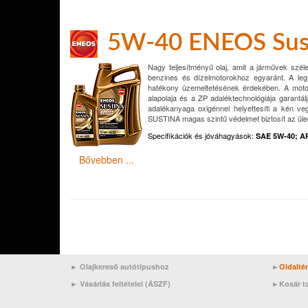
5W-40 ENEOS Sus
Nagy teljesítményű olaj, amit a járművek szél
benzines és dízelmotorokhoz egyaránt. A legú
hatékony üzemeltetésének érdekében. A motor
alapolaja és a ZP adaléktechnológiája garantá
adalékanyaga oxigénnel helyettesíti a kén v
SUSTINA magas szintű védelmet biztosít az üle
Specifikációk és jóváhagyások
:
SAE 5W-40; A
Bővebben ...
► Olajkereső autótípushoz
►
Oldalté
►
Vásárlás feltételei (ÁSZF)
►
Kosár t