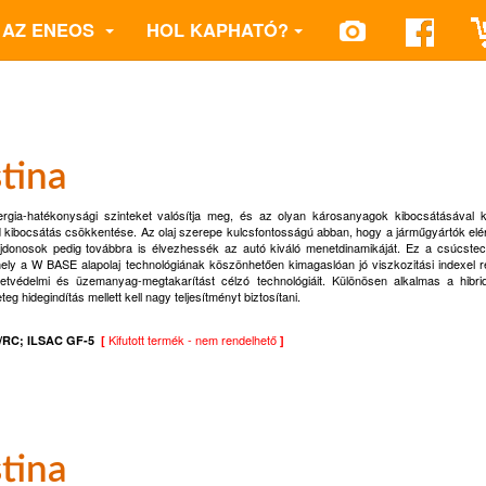
AZ ENEOS
HOL KAPHATÓ?
tina
gia-hatékonysági szinteket valósítja meg, és az olyan károsanyagok kibocsátásával k
id kibocsátás csökkentése. Az olaj szerepe kulcsfontosságú abban, hogy a járműgyártók el
jdonosok pedig továbbra is élvezhessék az autó kiváló menetdinamikáját. Ez a csúcstec
 amely a W BASE alapolaj technológiának köszönhetően kimagaslóan jó viszkozitási indexel r
tvédelmi és üzemanyag-megtakarítást célzó technológiáit. Különösen alkalmas a hibri
 hidegindítás mellett kell nagy teljesítményt biztosítani
.
Kifutott termék - nem rendelhető
N/RC; ILSAC GF-5
[
]
tina