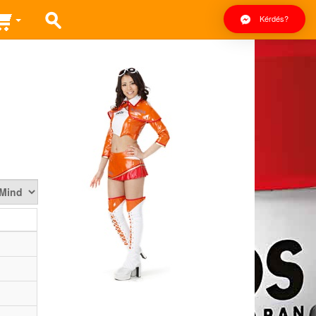
Kérdés?
elek