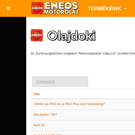
TERMÉKEINK
Olajdoki
Az Aurtónavigátorban megjelent "Motorolajdoktor válaszol" rovatból tört
Címszűrő
Cím
10W40-es PRO és a PRO Plus közti különbség?
Alfa Spider 1997
Audi A3