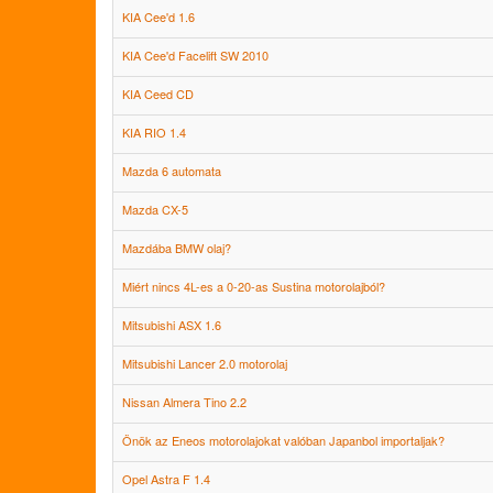
KIA Cee'd 1.6
KIA Cee'd Facelift SW 2010
KIA Ceed CD
KIA RIO 1.4
Mazda 6 automata
Mazda CX-5
Mazdába BMW olaj?
Miért nincs 4L-es a 0-20-as Sustina motorolajból?
Mitsubishi ASX 1.6
Mitsubishi Lancer 2.0 motorolaj
Nissan Almera Tino 2.2
Önök az Eneos motorolajokat valóban Japanbol importaljak?
Opel Astra F 1.4