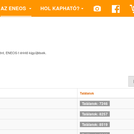
AZ ENEOS
HOL KAPHATÓ?
ént, ENEOS-t érintő kigyűjtések.
Tét
#
Találatok
Találatok: 7246
Találatok: 8257
Találatok: 8519