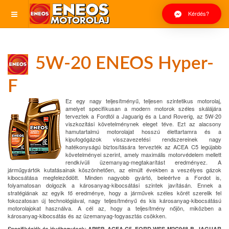
Kérdés?
5W-20 ENEOS Hyper-
F
Ez egy nagy teljesítményű, teljesen szintetikus motorolaj,
amelyet specifikusan a modern motorok széles skálájára
terveztek a Fordtól a Jaguarig és a Land Roverig, az 5W-20
viszkozitási követelménynek eleget téve. Ezt az alacsony
hamutartalmú motorolajat hosszú élettartamra és a
kipufogógázok visszavezetési rendszereinek nagy
hatékonyságú biztosítására tervezték az ACEA C5 legújabb
követelményei szerint, amely maximális motorvédelem mellett
rendkívüli üzemanyag-megtakarítást eredményez. A
járműgyártók kutatásainak köszönhetően, az elmúlt években a veszélyes gázok
kibocsátása megfeleződött. Minden nagyobb gyártó, beleértve a Fordot is,
folyamatosan dolgozik a károsanyag-kibocsátási szintek javításán. Ennek a
stratégiának az egyik fő eredménye, hogy a járművek széles körét szerelik fel
fokozatosan új technológiával, nagy teljesítményű és kis károsanyag-kibocsátású
motorolajokat használva. A cél az, hogy a teljesítmény nőjön, miközben a
károsanyag-kibocsátás és az üzemanyag-fogyasztás csökken.
Specifikációk és jóváhagyások:
APISP, ACEA C5, FORD WSS-M2C948-B, JAGUAR