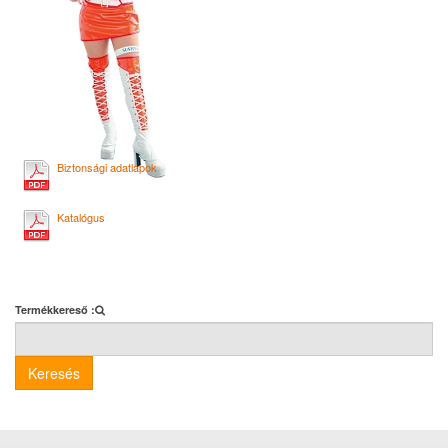
Biztonsági adatlapok
Katalógus
Termékkereső :
Keresés