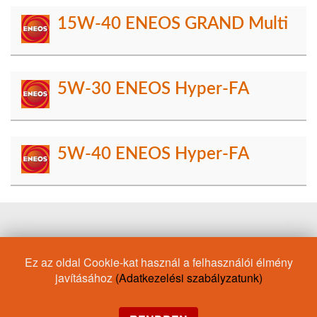
15W-40 ENEOS GRAND Multi
5W-30 ENEOS Hyper-FA
5W-40 ENEOS Hyper-FA
Olajdoki válaszol
Motorolaj/Renault
Motorolaj/GM Dexos 2
Ez az oldal Cookie-kat használ a felhasználói élmény
JASO MA
Motorolaj/Skoda
20W-50
villaolaj
Hill climb
javításához
(Adatkezelési szabályzatunk)
Česká republika
Motorolaj/Alfa Romeo
Drift
5W-30
Sustina
România
Váltóolaj
0W-30
Racing