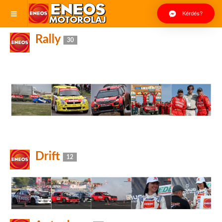
Kérdés?
Rally
30
Drift
12