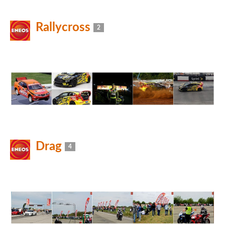
Rallycross
2
Drag
4