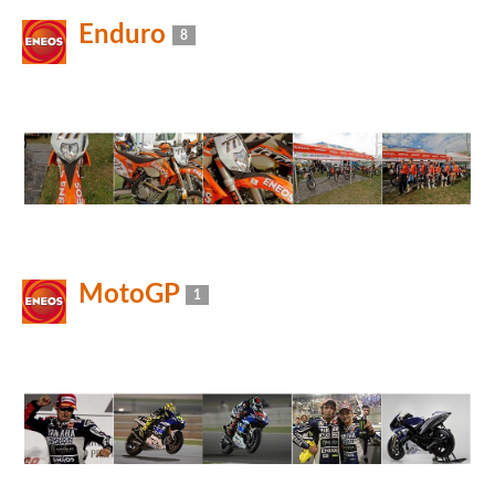
Enduro
8
MotoGP
1