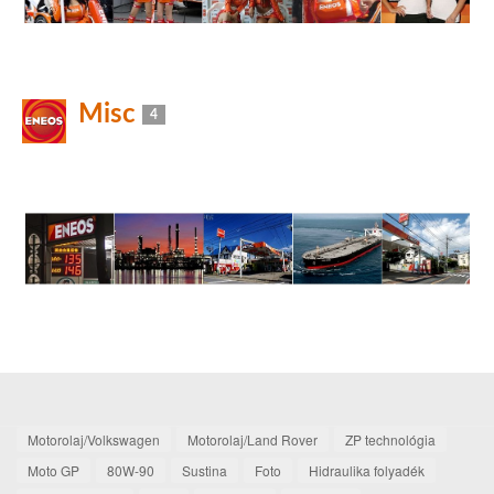
Misc
4
Motorolaj/Volkswagen
Motorolaj/Land Rover
ZP technológia
Moto GP
80W-90
Sustina
Foto
Hidraulika folyadék