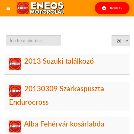
Kérdés?
Írja
Tételek
be
#
a
címrészt
2013 Suzuki találkozó
20130309 Szarkaspuszta
Endurocross
Alba Fehérvár kosárlabda