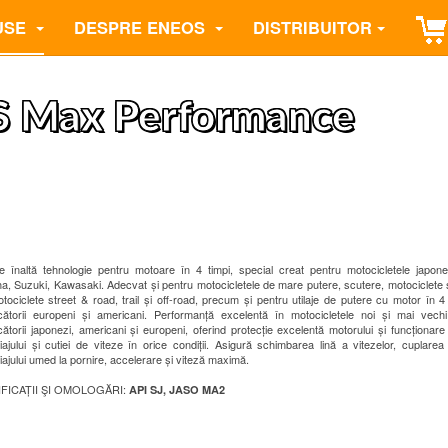
USE
DESPRE ENEOS
DISTRIBUITOR
 Max Performance
de înaltă tehnologie pentru motoare în 4 timpi, special creat pentru motocicletele japo
, Suzuki, Kawasaki. Adecvat și pentru motocicletele de mare putere, scutere, motociclete 
otociclete street & road, trail și off-road, precum și pentru utilaje de putere cu motor în 4
cătorii europeni și americani. Performanță excelentă în motocicletele noi și mai vechi
ătorii japonezi, americani și europeni, oferind protecție excelentă motorului și funcționare
ajului și cutiei de viteze în orice condiții. Asigură schimbarea lină a vitezelor, cuplarea
ajului umed la pornire, accelerare și viteză maximă.
FICAȚII ŞI OMOLOGĂRI:
API SJ, JASO MA2