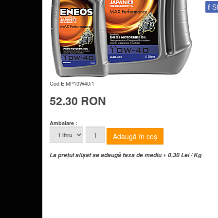
f
S
Cod
E.MP10W40/1
52.30 RON
Ambalare :
La prețul afișat se adaugă taxa de mediu + 0,30 Lei / Kg