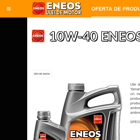
OFERTA DE PROD
10W-40 ENEOS
Ulei de motor
Ulei 
Yamaha
uri, m
produ
produc
ambrei
ambrei
SPECI