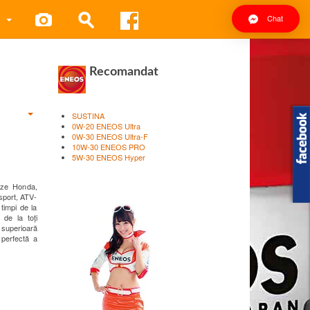
Chat
Recomandat
SUSTINA
0W-20 ENEOS Ultra
0W-30 ENEOS Ultra-F
10W-30 ENEOS PRO
5W-30 ENEOS Hyper
neze Honda,
sport, ATV-
 timpi de la
 de la toți
 superioară
 perfectă a