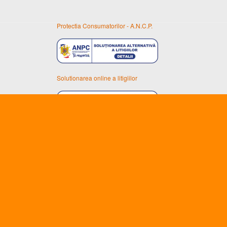
Protectia Consumatorilor - A.N.C.P.
Solutionarea online a litigiilor
Unic importator al uleiurilor ENEOS în România
SZAKAL METAL S.R.L.
Reg Com: J02/20/16.01.2002
CUI: RO14388698
Arad, Calea Timisorii nr. 134-140.
Email:
info@eneos.ro
WEBSHOP:
https://szakalmetal.ro