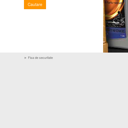
Cautare
►
Fisa de securitate