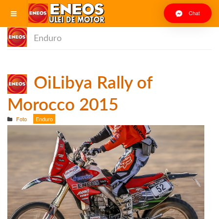
Chat
Enduro
OiLibya Rally of
Morocco 2015
Foto
Enduro