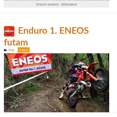
Enduro verseny - Istvánakna
Enduro 1. ENEOS
futam
Foto
Enduro