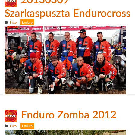
20130309
Szarkaspuszta Endurocross
Foto
Enduro
Enduro Zomba 2012
Foto
Enduro