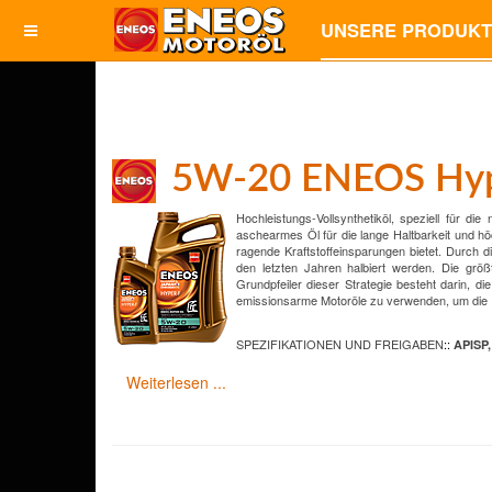
UNSERE PRODUK
5W-20 ENEOS Hyp
Hochleistungs-Vollsynthetiköl, speziell für 
aschearmes Öl für die lange Haltbarkeit und h
ragende Kraftstoffeinsparungen bietet. Durch 
den letzten Jahren halbiert werden. Die größ
Grundpfeiler dieser Strategie besteht darin, 
emissionsarme Motoröle zu verwenden, um die 
SPEZIFIKATIONEN UND FREIGABEN
:
:
APISP,
Weiterlesen ...