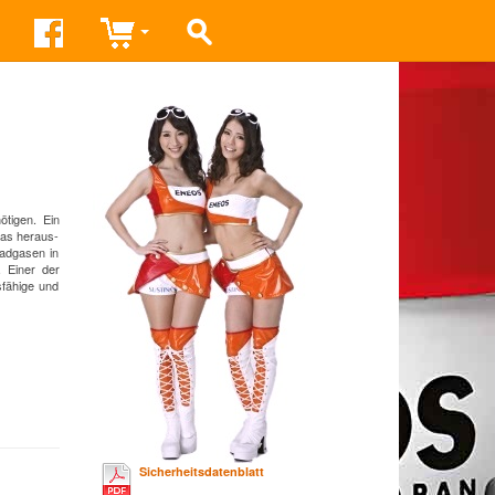
ötigen. Ein
das heraus-
hadgasen in
. Einer der
sfähige und
Sicherheitsdatenblatt