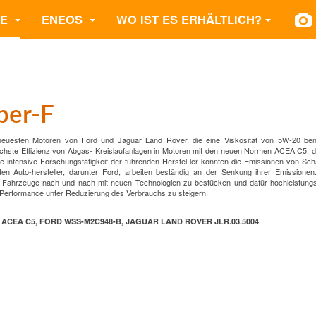
TE
ENEOS
WO IST ES ERHÄLTLICH?
er-F
die neuesten Motoren von Ford und Jaguar Land Rover, die eine Viskosität von 5W-20 ben
öchste Effizienz von Abgas- Kreislaufanlagen in Motoren mit den neuen Normen ACEA C5, 
die intensive Forschungstätigkeit der führenden Herstel-ler konnten die Emissionen von Sc
ten Auto-hersteller, darunter Ford, arbeiten beständig an der Senkung ihrer Emissionen
die Fahrzeuge nach und nach mit neuen Technologien zu bestücken und dafür hochleistung
Performance unter Reduzierung des Verbrauchs zu steigern.
 ACEA C5, FORD WSS-M2C948-B, JAGUAR LAND ROVER JLR.03.5004