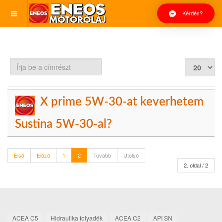
Kérdés?
Írja
Tételek
be
#
a
címrészt
X prime 5W-30-at keverhetem
Sustina 5W-30-al?
Első
Előző
1
2
Tovább
Utolsó
2. oldal / 2
ACEA C5
Hidraulika folyadék
ACEA C2
API SN