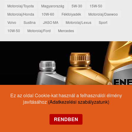
Motorolaj/Toyota
Magyarország
5W-30
15W-50
Motorolaj/Honda
10W-60
Fékfolyadék
Motorolaj/Daewoo
Volvo
Sustina
JASO MA
Motorolaj/Lexus
Sport
10W-50
Motorolaj/Ford
Mercedes
Ez az oldal Cookie-kat használ a felhasználói élmény
javításához
(Adatkezelési szabályzatunk)
RENDBEN